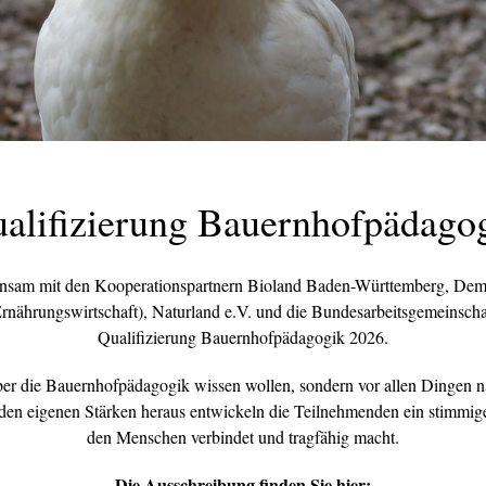
alifizierung Bauernhofpädago
insam mit den Kooperationspartnern Bioland Baden-Württemberg, Dem
rnährungswirtschaft), Naturland e.V. und die Bundesarbeitsgemeinsc
Qualifizierung Bauernhofpädagogik 2026.
l über die Bauernhofpädagogik wissen wollen, sondern vor allen Dinge
 den eigenen Stärken heraus entwickeln die Teilnehmenden ein stimmige
den Menschen verbindet und tragfähig macht.
Die Ausschreibung finden Sie hier: