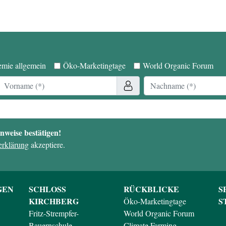
mie allgemein
Öko-Marketingtage
World Organic Forum
weise bestätigen!
erklärung
akzeptiere.
GEN
SCHLOSS
RÜCKBLICKE
S
KIRCHBERG
S
Öko-Marketingtage
Fritz-Strempfer-
World Organic Forum
Bauernschule
Climate Farming